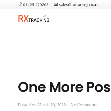
01425 470208
sales@rxtracking.co.uk
One More Pos
Posted on
March 20, 2022
No Comments