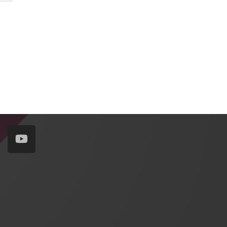
Contacts
sales@rxtracking.co.uk
(+44) 1425 470208
(+44)7768 657385
Unit A 82 James Carter Road Mildenhall
Suffolk IP28 7DE United Kingdom