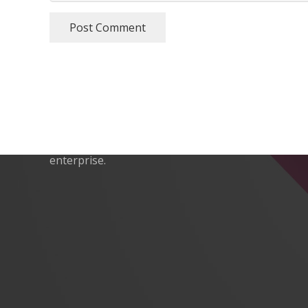
Post Comment
Expert Vehicle Tracking
RX Tracking operates as a specialist division of
RX Innovations Ltd, a diversified multi-brand
enterprise.