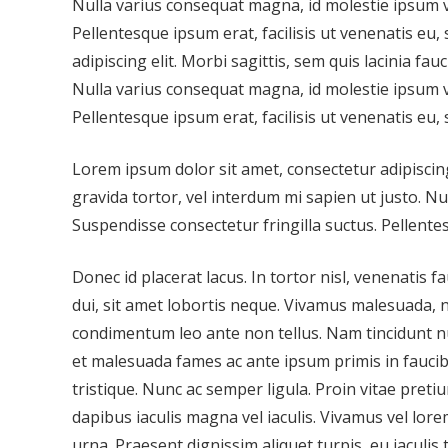
Nulla varius consequat magna, id molestie ipsum vo
Pellentesque ipsum erat, facilisis ut venenatis eu,
adipiscing elit. Morbi sagittis, sem quis lacinia fa
Nulla varius consequat magna, id molestie ipsum vo
Pellentesque ipsum erat, facilisis ut venenatis eu, 
Lorem ipsum dolor sit amet, consectetur adipiscing 
gravida tortor, vel interdum mi sapien ut justo. N
Suspendisse consectetur fringilla suctus. Pellentes
Donec id placerat lacus. In tortor nisl, venenatis
dui, sit amet lobortis neque. Vivamus malesuada, nis
condimentum leo ante non tellus. Nam tincidunt null
et malesuada fames ac ante ipsum primis in faucibu
tristique. Nunc ac semper ligula. Proin vitae preti
dapibus iaculis magna vel iaculis. Vivamus vel lorem
urna. Praesent dignissim aliquet turpis, eu iaculis 