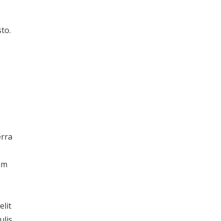
sto.
.
erra
dum
s
elit
ulis