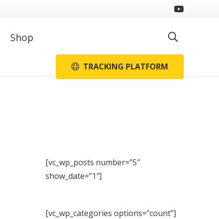
Shop
TRACKING PLATFORM
[vc_wp_posts number=”5″
show_date=”1″]
[vc_wp_categories options=”count”]