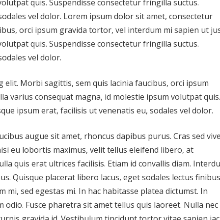
lutpat quis. Suspendisse consectetur fringilla suctus.
 sodales vel dolor. Lorem ipsum dolor sit amet, consectetur
ucibus, orci ipsum gravida tortor, vel interdum mi sapien ut ju
lutpat quis. Suspendisse consectetur fringilla suctus.
sodales vel dolor.
elit. Morbi sagittis, sem quis lacinia faucibus, orci ipsum
ulla varius consequat magna, id molestie ipsum volutpat quis
que ipsum erat, facilisis ut venenatis eu, sodales vel dolor.
 faucibus augue sit amet, rhoncus dapibus purus. Cras sed viv
i eu lobortis maximus, velit tellus eleifend libero, at
a quis erat ultrices facilisis. Etiam id convallis diam. Inter
s. Quisque placerat libero lacus, eget sodales lectus finibu
um mi, sed egestas mi. In hac habitasse platea dictumst. In
 odio. Fusce pharetra sit amet tellus quis laoreet. Nulla nec 
turpis gravida id. Vestibulum tincidunt tortor vitae sapien iac