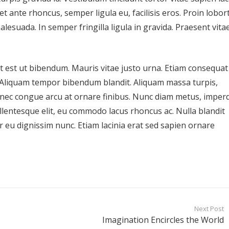
 et ante rhoncus, semper ligula eu, facilisis eros. Proin lobort
lesuada. In semper fringilla ligula in gravida. Praesent vita
t est ut bibendum. Mauris vitae justo urna. Etiam consequat
. Aliquam tempor bibendum blandit. Aliquam massa turpis,
nec congue arcu at ornare finibus. Nunc diam metus, imperd
llentesque elit, eu commodo lacus rhoncus ac. Nulla blandit
itur eu dignissim nunc. Etiam lacinia erat sed sapien ornare
Next Post
Imagination Encircles the World